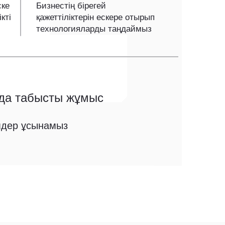
ске
Бизнестің бірегей
кті
қажеттіліктерін ескере отырып
технологияларды таңдаймыз
рда табысты жұмыс
імдер ұсынамыз