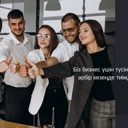
Біз бизнес үшін түсі
әрбір кезеңде тиі