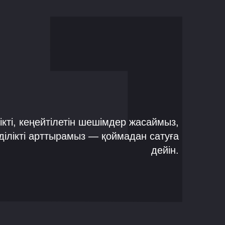
нікті, кеңейтілетін шешімдер жасаймыз,
мділікті арттырамыз — қоймадан сатуға
дейін.