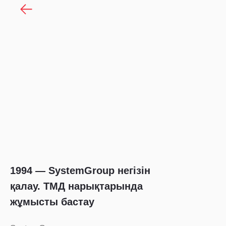
1994 — SystemGroup негізін
қалау. ТМД нарықтарында
жұмысты бастау