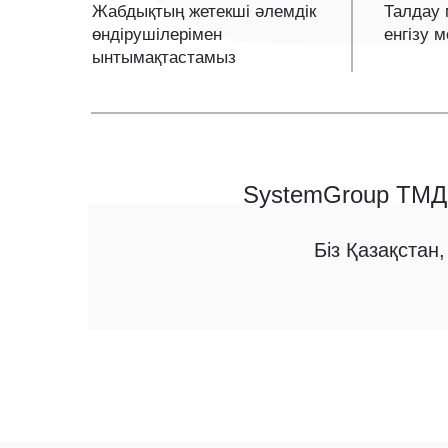
Жабдықтың жетекші әлемдік
Талдау 
өндірушілерімен
енгізу 
ынтымақтастамыз
SystemGroup ТМД 
Біз Қазақстан