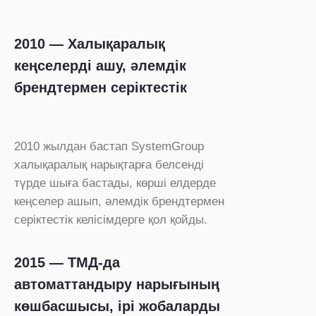
2010 — Халықаралық
кеңселерді ашу, әлемдік
брендтермен серіктестік
2010 жылдан бастап SystemGroup
халықаралық нарықтарға белсенді
түрде шыға бастады, көрші елдерде
кеңселер ашып, әлемдік брендтермен
серіктестік келісімдерге қол қойды.
2015 — ТМД-да
автоматтандыру нарығының
көшбасшысы, ірі жобаларды