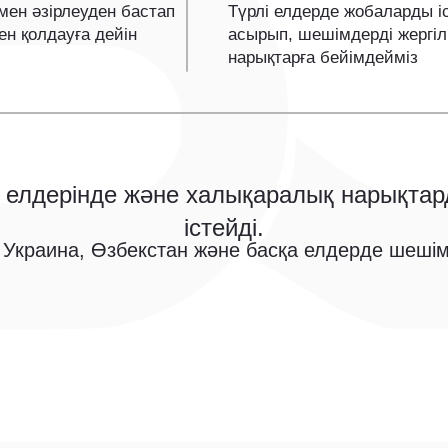
мен әзірлеуден бастап
Түрлі елдерде жобаларды і
мен қолдауға дейін
асырып, шешімдерді жергілі
нарықтарға бейімдейміз
елдерінде және халықаралық нарықта
істейді.
, Украина, Өзбекстан және басқа елдерде шеш