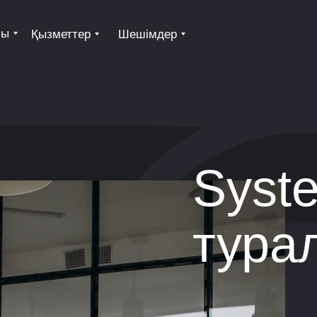
лы
Қызметтер
Шешімдер
Syst
тура