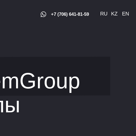
RU
KZ
EN
+7 (706) 641-81-59
emGroup
лы