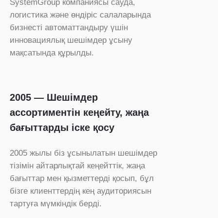
SystemGroup компаниясы сауда,
логистика және өндіріс салаларында
бизнесті автоматтандыру үшін
инновациялық шешімдер ұсыну
мақсатында құрылды.
2005 — Шешімдер
ассортиментін кеңейту, жаңа
бағыттарды іске қосу
2005 жылы біз ұсынылатын шешімдер
тізімін айтарлықтай кеңейттік, жаңа
бағыттар мен қызметтерді қосып, бұл
бізге клиенттердің кең аудиториясын
тартуға мүмкіндік берді.