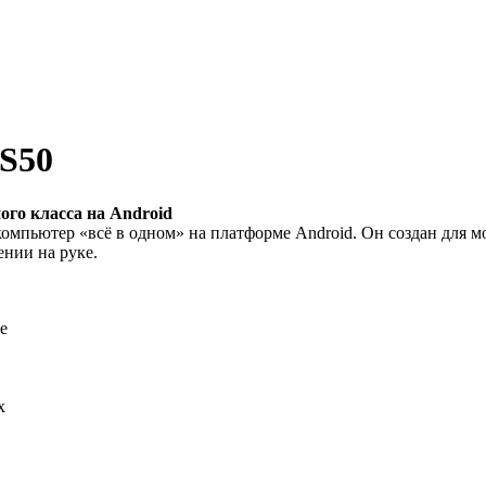
S50
го класса на Android
мпьютер «всё в одном» на платформе Android. Он создан для м
нии на руке.
е
х