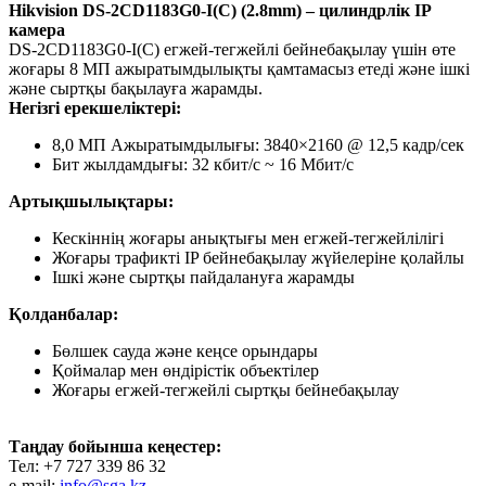
Hikvision DS-2CD1183G0-I(C) (2.8mm) – цилиндрлік IP
камера
DS-2CD1183G0-I(C) егжей-тегжейлі бейнебақылау үшін өте
жоғары 8 МП ажыратымдылықты қамтамасыз етеді және ішкі
және сыртқы бақылауға жарамды.
Негізгі ерекшеліктері:
8,0 МП Ажыратымдылығы: 3840×2160 @ 12,5 кадр/сек
Бит жылдамдығы: 32 кбит/с ~ 16 Мбит/с
Артықшылықтары:
Кескіннің жоғары анықтығы мен егжей-тегжейлілігі
Жоғары трафикті IP бейнебақылау жүйелеріне қолайлы
Ішкі және сыртқы пайдалануға жарамды
Қолданбалар:
Бөлшек сауда және кеңсе орындары
Қоймалар мен өндірістік объектілер
Жоғары егжей-тегжейлі сыртқы бейнебақылау
Таңдау бойынша кеңестер:
Тел: +7 727 339 86 32
e-mail:
info@sga.kz