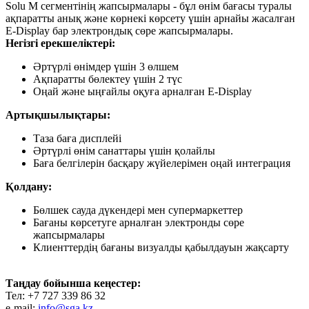
Solu M сегментінің жапсырмалары - бұл өнім бағасы туралы
ақпаратты анық және көрнекі көрсету үшін арнайы жасалған
E-Display бар электрондық сөре жапсырмалары.
Негізгі ерекшеліктері:
Әртүрлі өнімдер үшін 3 өлшем
Ақпаратты бөлектеу үшін 2 түс
Оңай және ыңғайлы оқуға арналған E-Display
Артықшылықтары:
Таза баға дисплейі
Әртүрлі өнім санаттары үшін қолайлы
Баға белгілерін басқару жүйелерімен оңай интеграция
Қолдану:
Бөлшек сауда дүкендері мен супермаркеттер
Бағаны көрсетуге арналған электронды сөре
жапсырмалары
Клиенттердің бағаны визуалды қабылдауын жақсарту
Таңдау бойынша кеңестер:
Тел: +7 727 339 86 32
e-mail:
info@sga.kz