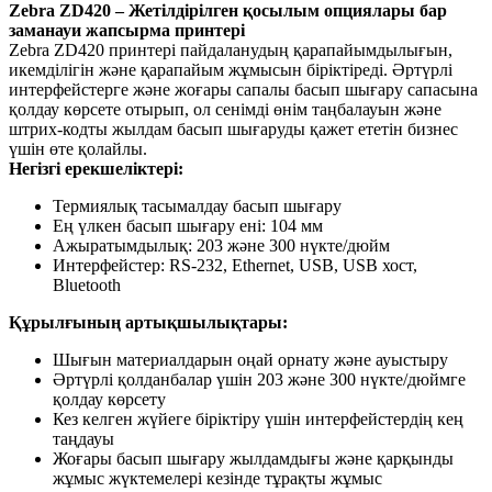
Zebra ZD420 – Жетілдірілген қосылым опциялары бар
заманауи жапсырма принтері
Zebra ZD420 принтері пайдаланудың қарапайымдылығын,
икемділігін және қарапайым жұмысын біріктіреді. Әртүрлі
интерфейстерге және жоғары сапалы басып шығару сапасына
қолдау көрсете отырып, ол сенімді өнім таңбалауын және
штрих-кодты жылдам басып шығаруды қажет ететін бизнес
үшін өте қолайлы.
Негізгі ерекшеліктері:
Термиялық тасымалдау басып шығару
Ең үлкен басып шығару ені: 104 мм
Ажыратымдылық: 203 және 300 нүкте/дюйм
Интерфейстер: RS-232, Ethernet, USB, USB хост,
Bluetooth
Құрылғының артықшылықтары:
Шығын материалдарын оңай орнату және ауыстыру
Әртүрлі қолданбалар үшін 203 және 300 нүкте/дюймге
қолдау көрсету
Кез келген жүйеге біріктіру үшін интерфейстердің кең
таңдауы
Жоғары басып шығару жылдамдығы және қарқынды
жұмыс жүктемелері кезінде тұрақты жұмыс