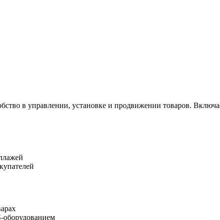
обство в управлении, установке и продвижении товаров. Включ
еллажей
купателей
варах
S-оборудованием