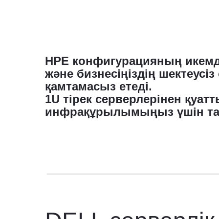
HPE конфигурацияның икемділ
және бизнесіңіздің шектеусі
қамтамасыз етеді.
1U тірек серверлерінен қуатт
инфрақұрылымыңыз үшін там