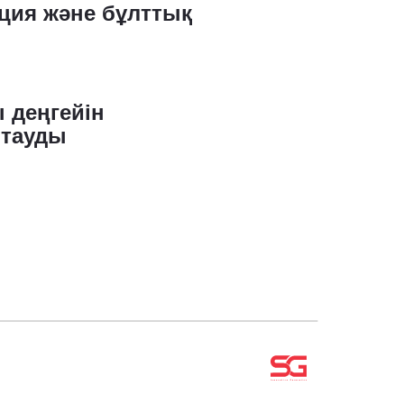
ция және бұлттық
ы деңгейін
бтауды