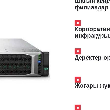
Шағын кеңс
филиалдар
Корпоратив
инфрақұры
Деректер о
Жоғары жүк