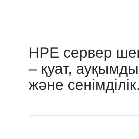
HPE сервер ше
– қуат, ауқымд
және сенімділік