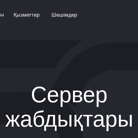
лы
Қызметтер
Шешімдер
Сервер
жабдықтары