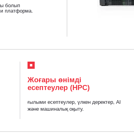
зды болып
уи платформа.
Жоғары өнімді
есептеулер (HPC)
ғылыми есептеулер, үлкен деректер, AI
және машиналық оқыту.