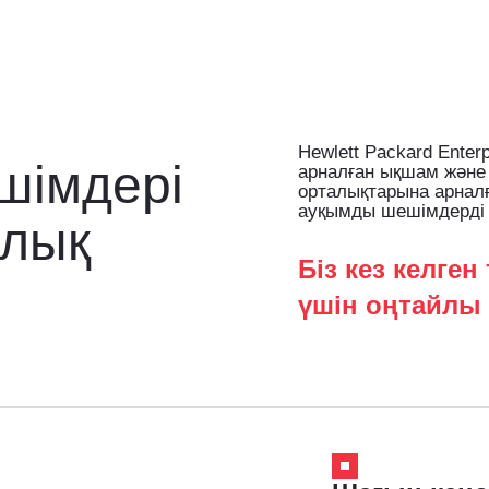
Hewlett Packard Enter
шімдері
арналған ықшам және 
орталықтарына арналға
ауқымды шешімдерді
ылық
Біз кез келге
.
үшін оңтайлы 