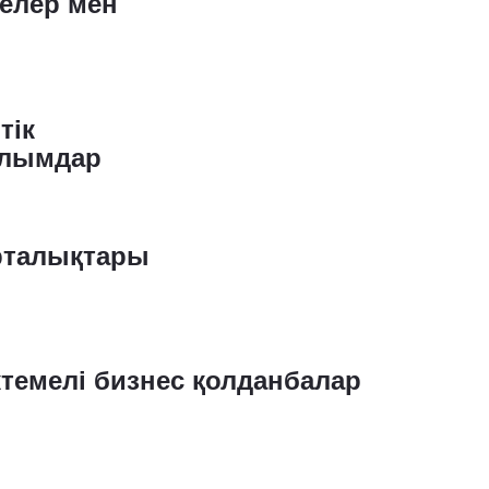
елер мен
тік
лымдар
рталықтары
темелі бизнес қолданбалар