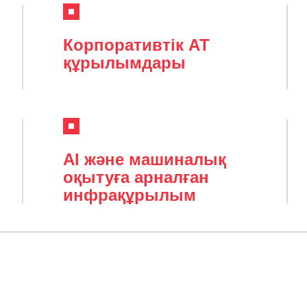
Корпоративтік АТ
құрылымдары
AI және машиналық
оқытуға арналған
инфрақұрылым