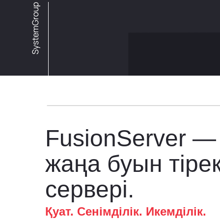
FusionServer —
жаңа буын тіре
сервері.
Қуат. Сенімділік. Икемділік.