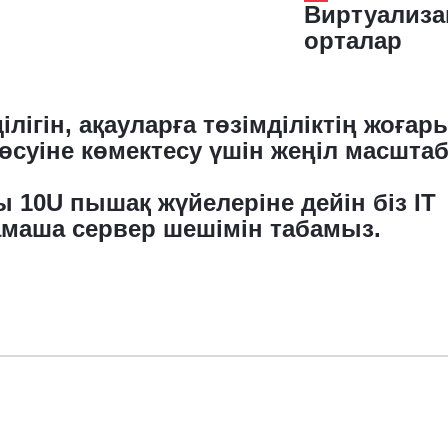
Виртуализа
орталар
ігін, ақауларға төзімділіктің жоғар
з өсуіне көмектесу үшін жеңіл масшта
ы 10U пышақ жүйелеріне дейін біз IT
аша сервер шешімін табамыз.