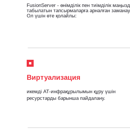
FusionServer - өнімділік пен тиімділік маңы
табылатын тапсырмаларға арналған замана
Ол үшін өте қолайлы:
Виртуализация
икемді АТ-инфрақұрылымын құру үшін
ресурстарды барынша пайдалану.