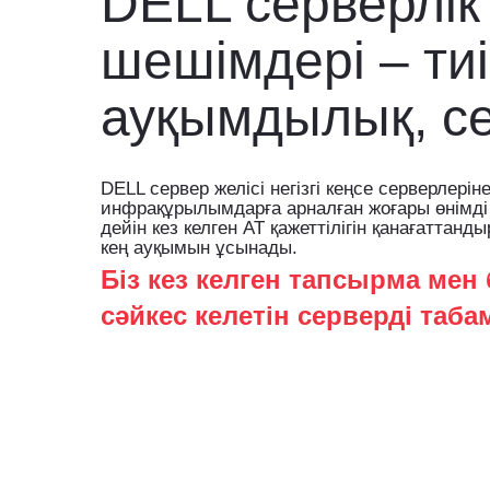
DELL серверлік
шешімдері – тиі
ауқымдылық, се
DELL сервер желісі негізгі кеңсе серверлері
инфрақұрылымдарға арналған жоғары өнімді 
дейін кез келген АТ қажеттілігін қанағаттан
кең ауқымын ұсынады.
Біз кез келген тапсырма мен
сәйкес келетін серверді таба