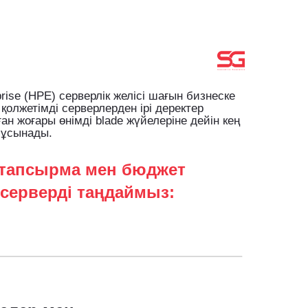
prise (HPE) серверлік желісі шағын бизнеске
қолжетімді серверлерден ірі деректер
н жоғары өнімді blade жүйелеріне дейін кең
 ұсынады.
н тапсырма мен бюджет
серверді таңдаймыз: