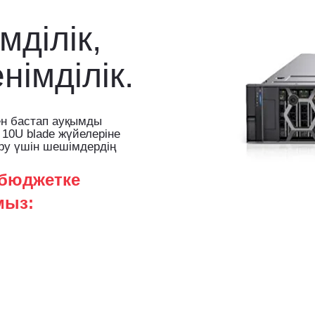
мділік,
німділік.
нен бастап ауқымды
10U blade жүйелеріне
дыру үшін шешімдердің
 бюджетке
мыз: